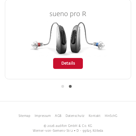
sueno pro R
Details
Sitemap
Impressum
AGB
Datenschutz
Kontakt
HinSchG
© 2026 audifon GmbH & Co. KG
Werner-von-Siemens-Str.2 • D - 99625 Kölleda