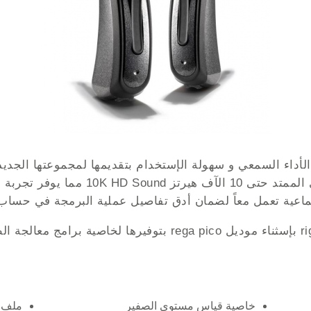
تماعية تعمل معاً لضمان أدق تفاصيل عملية البرمجة في حساب
تمتاز جميع موديلات معينات السمع riga بإسثناء موديل rega pico
خاصية قياس مستوى الصفير
ملف ا