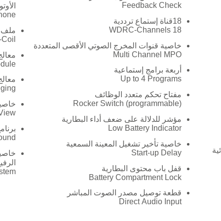
Feedback Check
الأوت
Phone
18قناة إستماع ترددية
18 WDRC-Channels
ملف ا
-Coil
خاصية قنوات المخرج الصوتي الأقصى المتعددة
Multi Channel MPO
معالج
odule
أربعة برامج إستماعية
Up to 4 Programs
معالج
ging
مفتاح تحكم متعدد الوظائف
Rocker Switch (programmable)
خاصية
 View
مؤشر للدلالة على ضعف أداء البطارية
Low Battery Indicator
برنام
und!
خاصية تأخير تشغيل المعينة السمعية
ية
Start-up Delay
خاصية
الرفي
قفل باب محتوى البطارية
ystem
Battery Compartment Lock
قطعة توصيل مصدر الصوت المباشر
Direct Audio Input