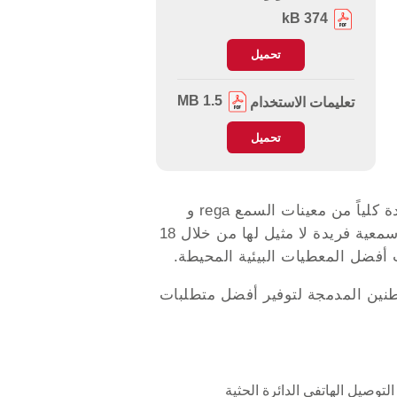
374 kB
تحميل
1.5 MB
تعليمات الاستخدام
تحميل
تسطر شركة audifon أعلى متطلبات الأداء السمعي و سهولة الإستخدام بتقديمها لمجموعتها الجديدة كلياً من معينات السمع rega و
المتميزة بتوفير خاصية المدى الترددي الممتد حتى 10 الآف هيرتز 10K HD Sound مما يوفر تجربة سمعية فريدة لا مثيل لها من خلال 18
 أفضل المعطيات البيئية المحيطة.
 بتوفيرها لخاصية برامج معالجة الطنين المدمجة لتوفير أفضل متطلبات
لتوصيل الهاتفي الدائرة الحثية