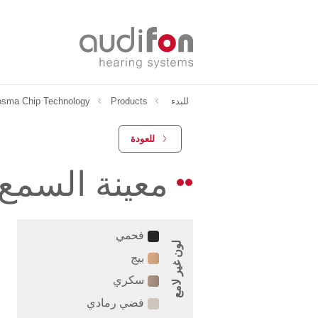
للبدء
Products
osma Chip Technology
للعودة
معينة السمع
فحمي
لون غير لامع
بيج
سكري
فضي رمادي