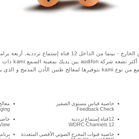
شكل جذاب بتصميم عصري حديث من الخارج - بينما من الداخل 12
لبرنامج إلغاء صوت 
أنظمة السمع. تمتاز جميع أنظمة السمع من نوع kami بتوفيرها لمعالج طنين 
خاصية قياس مستوى الصفير
معالج
ging
Feedback Check
12قناة إستماع ترددية
خاصية
 View
12 WDRC-Channels
خاصية قنوات المخرج الصوتي الأقصى المتعددة
برنام