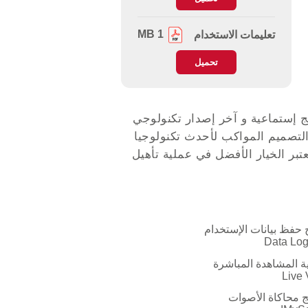
1 MB
تعليمات الاستخدام
تحميل
 قناة إستماع ترددية, أربعة برامج إستماعية و آخر إصدار تكنولوجي
الصفير: كل هذا و أكثر تضعه شركة audifon بين يديك بمعينة السمع kami ذات التصميم المواكب لأحدث تكنولوجيا
الأذن المدمج و الذي يعتبر الخيار الأفضل في عملية تأهيل
 حفظ بيانات الإستخدام
Data Log
 المشاهدة المباشرة
Live
ج محاكاة الأصوات